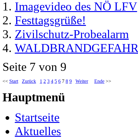
Imagevideo des NÖ LFV
Festtagsgrüße!
Zivilschutz-Probealarm
WALDBRANDGEFAHR
Seite 7 von 9
<<
Start
Zurück
1
2
3
4
5
6
7
8
9
Weiter
Ende
>>
Hauptmenü
Startseite
Aktuelles